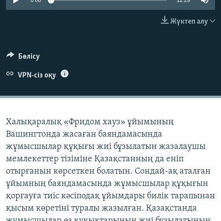
0:00
12:29
ЖАЗЫЛЫҢЫЗ
Жүктеп алу
Басқа тілдерде
Бөлісу
VPN-сіз оқу
Халықаралық «Фридом хауз» ұйымының
Вашингтонда жасаған баяндамасында
жұмысшылар құқығы жиі бұзылатын жазалаушы
мемлекеттер тізіміне Қазақстанның да еніп
отырғанын көрсеткен болатын. Сондай-ақ аталған
ұйымның баяндамасында жұмысшылар құқығын
қорғауға тиіс кәсіподақ ұйымдары билік тарапынан
қысым көретіні туралы жазылған. Қазақстанда
жұмысшылар өз құқықтарының жиі бұзылатынын