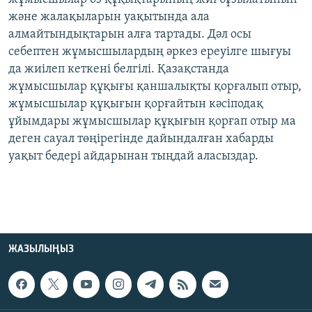
және жалақыларын уақытында ала
алмайтындықтарын алға тартады. Дәл осы
себептен жұмысшылардың әркез ереуілге шығуы
да жиілеп кеткені белгілі. Қазақстанда
жұмысшылар құқығы қаншалықты қорғалып отыр,
жұмысшылар құқығын қорғайтын кәсіподақ
ұйымдары жұмысшылар құқығын қорғап отыр ма
деген сауал төңірегінде дайындалған хабарды
уақыт бедері айдарынан тыңдай аласыздар.
ЖАЗЫЛЫҢЫЗ