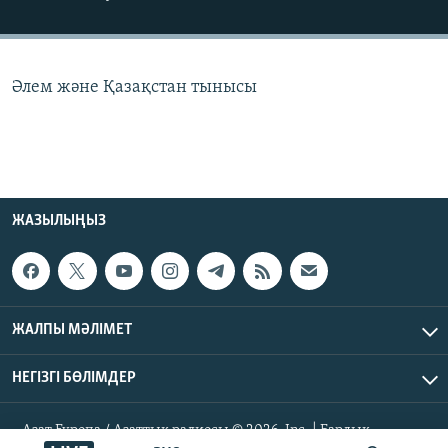
ЖАЗЫЛЫҢЫЗ
Әлем және Қазақстан тынысы
Басқа тілдерде
ЖАЗЫЛЫҢЫЗ
ЖАЛПЫ МӘЛІМЕТ
НЕГІЗГІ БӨЛІМДЕР
Азат Еуропа / Азаттық радиосы © 2026, Inc. | Барлық