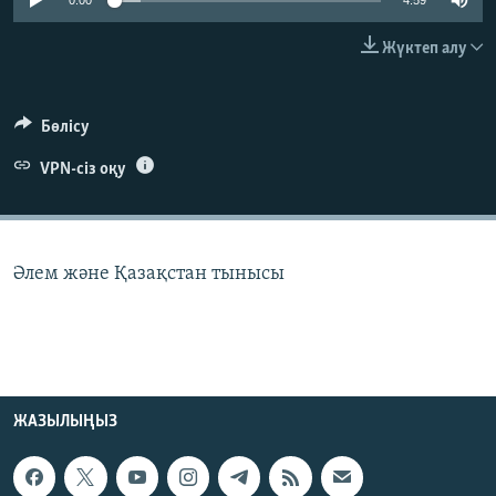
0:00
4:59
ЖАЗЫЛЫҢЫЗ
Жүктеп алу
Басқа тілдерде
Бөлісу
VPN-сіз оқу
Әлем және Қазақстан тынысы
ЖАЗЫЛЫҢЫЗ