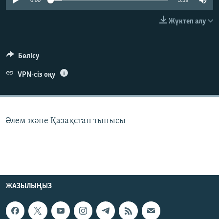
0:00
5:59
ЖАЗЫЛЫҢЫЗ
Жүктеп алу
Басқа тілдерде
Бөлісу
VPN-сіз оқу
Әлем және Қазақстан тынысы
ЖАЗЫЛЫҢЫЗ