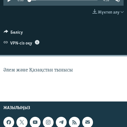
0:00
4:59
ЖАЗЫЛЫҢЫЗ
Жүктеп алу
Басқа тілдерде
Бөлісу
VPN-сіз оқу
Әлем және Қазақстан тынысы
ЖАЗЫЛЫҢЫЗ