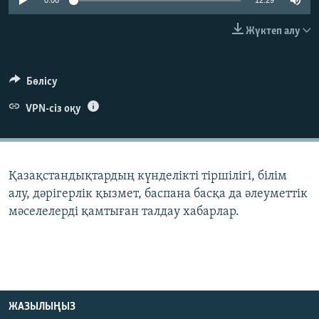
0:00
12:29
ЖАЗЫЛЫҢЫЗ
Жүктеп алу
Басқа тілдерде
Бөлісу
VPN-сіз оқу
Қазақстандықтардың күнделікті тіршілігі, білім
алу, дәрігерлік қызмет, баспана басқа да әлеуметтік
мәселелерді қамтыған талдау хабарлар.
ЖАЗЫЛЫҢЫЗ