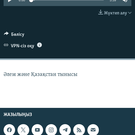
0:00
5:59
ЖАЗЫЛЫҢЫЗ
Жүктеп алу
Басқа тілдерде
Бөлісу
VPN-сіз оқу
Әлем және Қазақстан тынысы
ЖАЗЫЛЫҢЫЗ