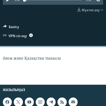
0:00
5:59
ЖАЗЫЛЫҢЫЗ
Жүктеп алу
Басқа тілдерде
Бөлісу
VPN-сіз оқу
Әлем және Қазақстан тынысы
ЖАЗЫЛЫҢЫЗ