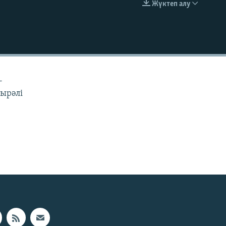
Жүктеп алу
EMBED
-
дырәлі