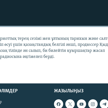
риоттық терең сезімі мен ұлтының тарихын және салт
п өсуі үшін қазақстандық белгілі әнші, продюссер Қы
азақ тілінде ән салып, би билейтін қуыршақтар жасап
адиосына әңгімелеп берді.
БӨЛІМДЕР
ЖАЗЫЛЫҢЫЗ
р