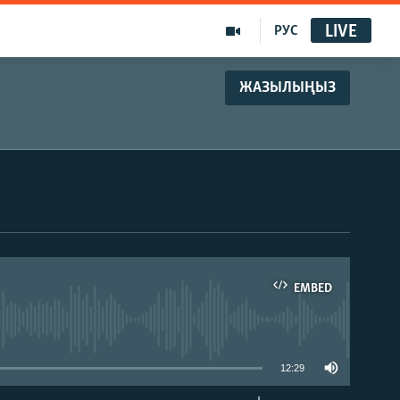
LIVE
РУС
ЖАЗЫЛЫҢЫЗ
EMBED
able
12:29