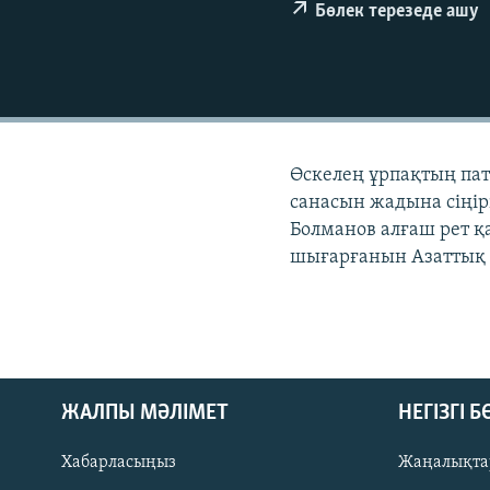
Бөлек терезеде ашу
Өскелең ұрпақтың пат
санасын жадына сіңірі
Болманов алғаш рет қ
шығарғанын Азаттық р
ЖАЛПЫ МӘЛІМЕТ
НЕГІЗГІ 
Хабарласыңыз
Жаңалықта