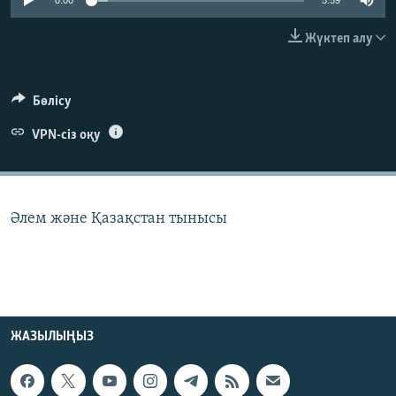
0:00
5:59
ЖАЗЫЛЫҢЫЗ
Жүктеп алу
Басқа тілдерде
Бөлісу
VPN-сіз оқу
Әлем және Қазақстан тынысы
ЖАЗЫЛЫҢЫЗ