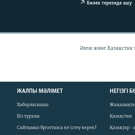
Бөлек терезеде ашу
Әлем және Қазақстан
ЖАЛПЫ МӘЛІМЕТ
НЕГІЗГІ 
Хабарласыңыз
Жаңалықта
Біз туралы
Қазақстан
Русский
Сайтымыз бұғатталса не істеу керек?
Қазақтар - 