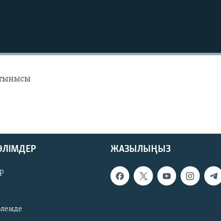
 тынысы
БӨЛІМДЕР
ЖАЗЫЛЫҢЫЗ
р
әлемде