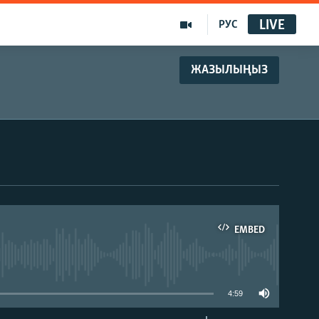
LIVE
РУС
ЖАЗЫЛЫҢЫЗ
EMBED
able
4:59