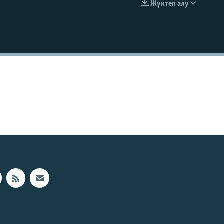
Жүктеп алу
EMBED