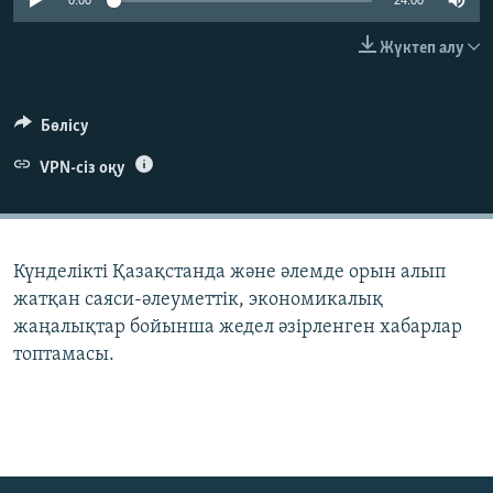
0:00
24:00
ЖАЗЫЛЫҢЫЗ
Жүктеп алу
Басқа тілдерде
Бөлісу
VPN-сіз оқу
Күнделікті Қазақстанда және әлемде орын алып
жатқан саяси-әлеуметтік, экономикалық
жаңалықтар бойынша жедел әзірленген хабарлар
топтамасы.