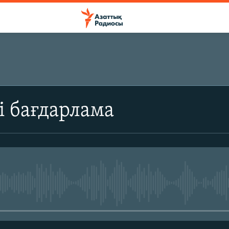
ЖАЗЫЛЫҢЫЗ
і бағдарлама
Жазылу
No media source currently avail