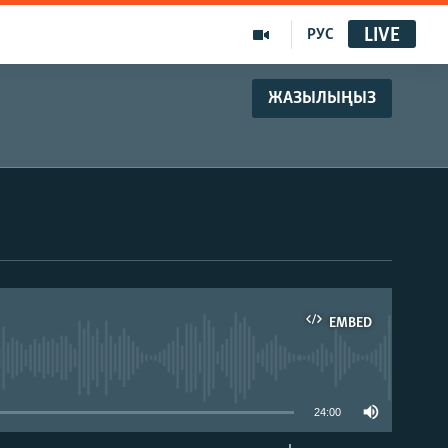
LIVE
РУС
ЖАЗЫЛЫҢЫЗ
EMBED
able
24:00