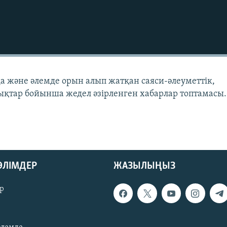
да және әлемде орын алып жатқан саяси-әлеуметтік,
қтар бойынша жедел әзірленген хабарлар топтамасы.
БӨЛІМДЕР
ЖАЗЫЛЫҢЫЗ
р