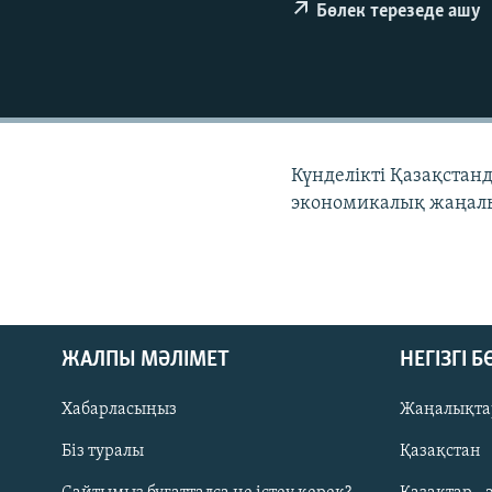
Бөлек терезеде ашу
Күнделікті Қазақстан
экономикалық жаңалы
ЖАЛПЫ МӘЛІМЕТ
НЕГІЗГІ 
Хабарласыңыз
Жаңалықта
Біз туралы
Қазақстан
Русский