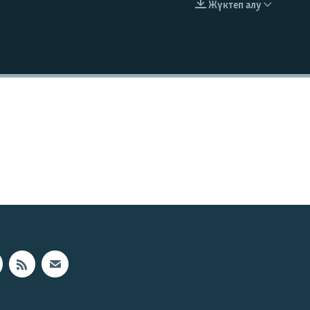
Жүктеп алу
EMBED