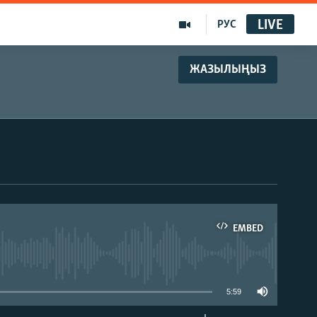
LIVE
РУС
ЖАЗЫЛЫҢЫЗ
EMBED
able
5:59