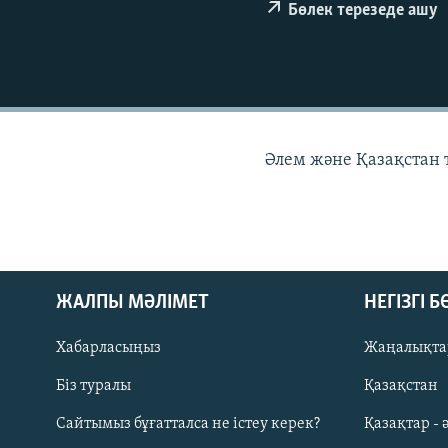
Бөлек терезеде ашу
Әлем және Қазақстан
ЖАЛПЫ МӘЛІМЕТ
НЕГІЗГІ 
Хабарласыңыз
Жаңалықта
Біз туралы
Қазақстан
Русский
Сайтымыз бұғатталса не істеу керек?
Қазақтар - 