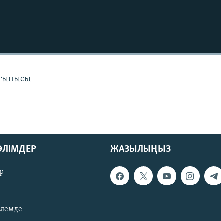
 тынысы
БӨЛІМДЕР
ЖАЗЫЛЫҢЫЗ
р
әлемде