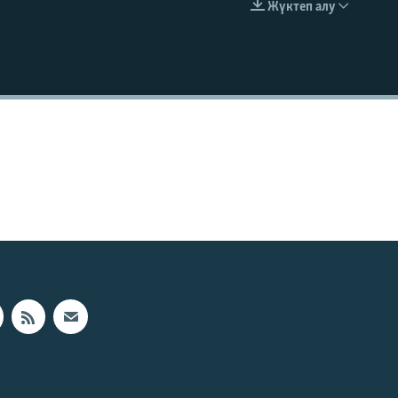
Жүктеп алу
EMBED