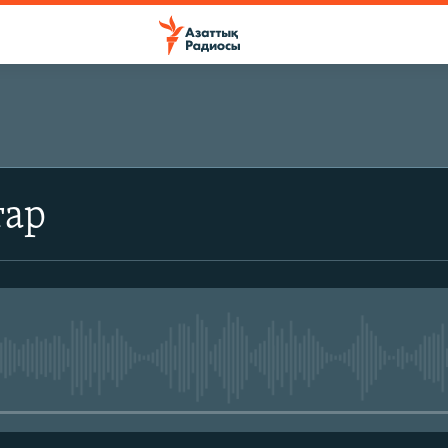
ЖАЗЫЛЫҢЫЗ
тар
Жазылу
No media source currently avail