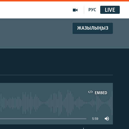
LIVE
РУС
ЖАЗЫЛЫҢЫЗ
EMBED
able
5:59