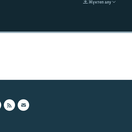
Жүктеп алу
EMBED