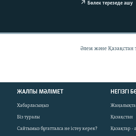
Бөлек терезеде ашу
Әлем және Қазақстан
ЖАЛПЫ МӘЛІМЕТ
НЕГІЗГІ 
Хабарласыңыз
Жаңалықта
Біз туралы
Қазақстан
Русский
Сайтымыз бұғатталса не істеу керек?
Қазақтар - 