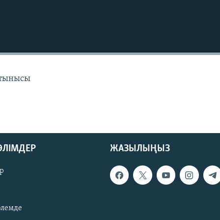
 тынысы
БӨЛІМДЕР
ЖАЗЫЛЫҢЫЗ
р
әлемде