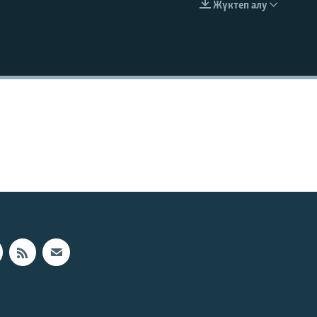
Жүктеп алу
EMBED