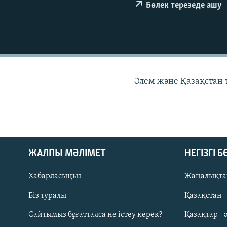
Бөлек терезеде ашу
Әлем және Қазақстан
ЖАЛПЫ МӘЛІМЕТ
НЕГІЗГІ 
Хабарласыңыз
Жаңалықта
Біз туралы
Қазақстан
Русский
Сайтымыз бұғатталса не істеу керек?
Қазақтар - 