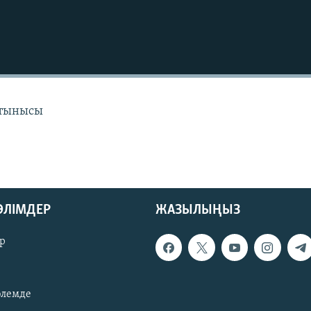
 тынысы
БӨЛІМДЕР
ЖАЗЫЛЫҢЫЗ
р
әлемде