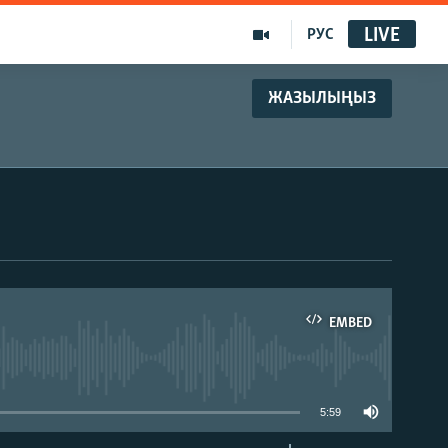
LIVE
РУС
ЖАЗЫЛЫҢЫЗ
EMBED
able
5:59