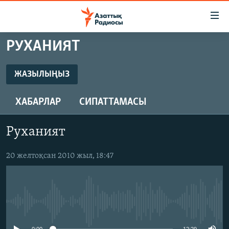
Accessibility
links
Skip
РУХАНИЯТ
to
ЖАҢАЛЫҚТАР
main
САЯСАТ
ЖАЗЫЛЫҢЫЗ
content
ЖАЗЫЛЫҢЫЗ
AZATTYQTV
Skip
ХАБАРЛАР
СИПАТТАМАСЫ
to
ҚАҢТАР ОҚИҒАСЫ
main
Жазылу
АДАМ ҚҰҚЫҚТАРЫ
Navigation
Руханият
Skip
ӘЛЕУМЕТ
to
20 желтоқсан 2010 жыл, 18:47
ӘЛЕМ
Search
АРНАЙЫ ЖОБАЛАР
No media source currently available
Русский