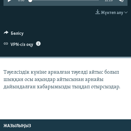
0:00
12:29
ЖАЗЫЛЫҢЫЗ
Жүктеп алу
Басқа тілдерде
Бөлісу
VPN-сіз оқу
Тәуелсіздік күніне арналған тәуелді айтыс болып
шыққан осы ақындар айтысынан арнайы
дайындалған хабарымызды тыңдап отырсыздар.
ЖАЗЫЛЫҢЫЗ