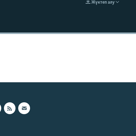
Жүктеп алу
EMBED