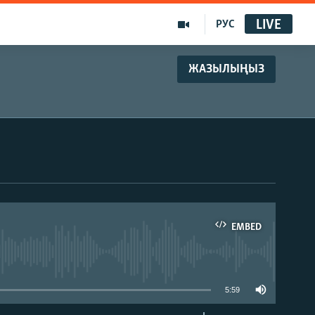
LIVE
РУС
ЖАЗЫЛЫҢЫЗ
EMBED
able
5:59