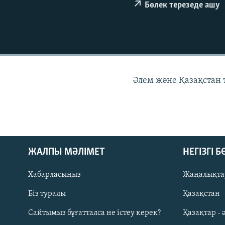
Бөлек терезеде ашу
Әлем және Қазақстан
ЖАЛПЫ МӘЛІМЕТ
НЕГІЗГІ 
Хабарласыңыз
Жаңалықта
Біз туралы
Қазақстан
Русский
Сайтымыз бұғатталса не істеу керек?
Қазақтар - 