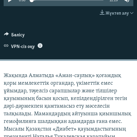
0:00
12:29
ЖАЗЫЛЫҢЫЗ
Жүктеп алу
Басқа тілдерде
Бөлісу
VPN-сіз оқу
Жақында Алматыда «Аман-саулық» қоғамдық
қоры мемлекеттік органдар, үкіметтік емес
ұйымдар, тәуелсіз сарапшылар және тілшілер
қауымының басын қосып, кепілдендірілген тегін
дәрі-дәрмекпен қамтамасыз ету мәселесін
талқылады. Мамандардың айтуынша қиыншылық
гемофилияға шалдыққан адамдарда ғана емес.
Мысалы Қазақстан «Диабет» қауымдастығының
президенті Наталья Тукалевская қарапайым