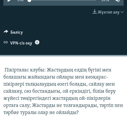
0:00
24:59
ЖАЗЫЛЫҢЫЗ
Жүктеп алу
Басқа тілдерде
Бөлісу
VPN-сіз оқу
Пікірталас клубы: Жастардың елдің бүгіні мен
болашағы жайындағы ойлары мен көзқарас-
пікірлері талқылаудың өзегі болады, сайлау мен
сайлану, сөз бостандығы, ой еркіндігі, білім беру
жүйесі төңірегіндегі жастардың ой-пікірлерін
ортаға салу; Жастарды не толғандырады, тәртіп пен
тәрбие туралы олар не ойлайды?