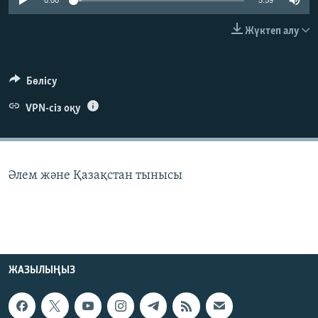
0:00
5:59
ЖАЗЫЛЫҢЫЗ
Жүктеп алу
Басқа тілдерде
Бөлісу
VPN-сіз оқу
Әлем және Қазақстан тынысы
ЖАЗЫЛЫҢЫЗ