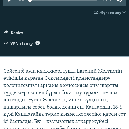
0:00
23:59
ЖАЗЫЛЫҢЫЗ
Жүктеп алу
Басқа тілдерде
Бөлісу
VPN-сіз оқу
Сейсенбі күні құқыққорғаушы Евгений Жовтистің
өтінішін қараған Өскемендегі қоныстандыру
колониясының арнайы комиссиясы оны шартты
түрде мерзімінен бұрын босатпау туралы шешім
шығарды. Бұған Жовтистің мінез-құлқының
нашарлығы себеп болды делінген. Қаңтардың 18-і
күні Қапшағайда түрме қызметкерлеріне қарсы сот
ісі басталды. Бұл – қылмыстық атқару жүйесі
тарихында азаптау айыбы бойынша сотқа жеткен