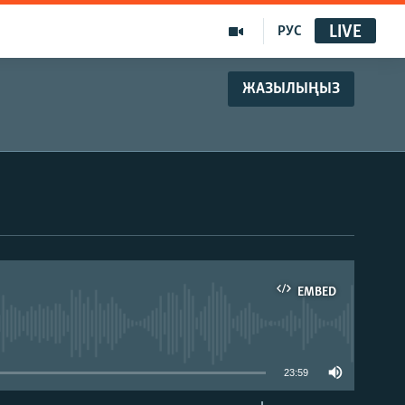
LIVE
РУС
ЖАЗЫЛЫҢЫЗ
EMBED
able
23:59