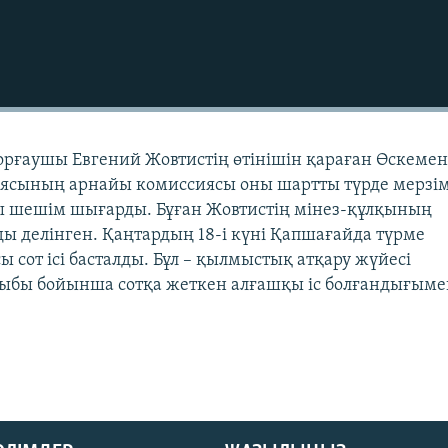
орғаушы Евгений Жовтистің өтінішін қараған Өскемен
ясының арнайы комиссиясы оны шартты түрде мерзі
лы шешім шығарды. Бұған Жовтистің мінез-құлқының
ы делінген. Қаңтардың 18-і күні Қапшағайда түрме
 сот ісі басталды. Бұл – қылмыстық атқару жүйесі
йыбы бойынша сотқа жеткен алғашқы іс болғандығым