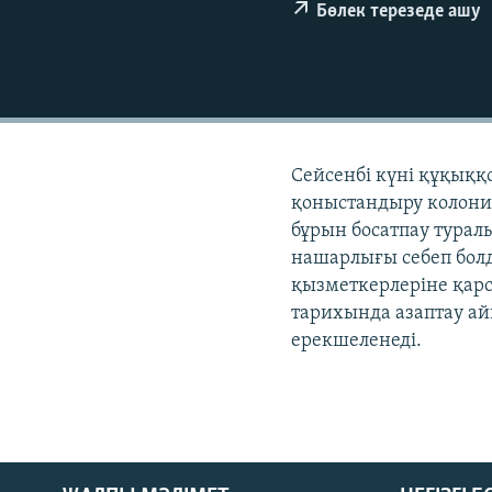
Бөлек терезеде ашу
Сейсенбі күні құқыққ
қоныстандыру колони
бұрын босатпау тура
нашарлығы себеп болд
қызметкерлеріне қарсы
тарихында азаптау а
ерекшеленеді.