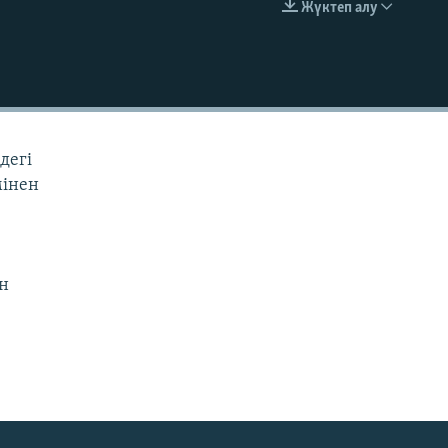
Жүктеп алу
EMBED
дегі
мінен
ен