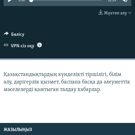
0:00
12:29
ЖАЗЫЛЫҢЫЗ
Жүктеп алу
Басқа тілдерде
Бөлісу
VPN-сіз оқу
Қазақстандықтардың күнделікті тіршілігі, білім
алу, дәрігерлік қызмет, баспана басқа да әлеуметтік
мәселелерді қамтыған талдау хабарлар.
ЖАЗЫЛЫҢЫЗ