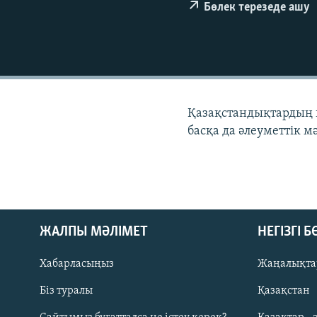
Бөлек терезеде ашу
Қазақстандықтардың кү
басқа да әлеуметтік м
ЖАЛПЫ МӘЛІМЕТ
НЕГІЗГІ 
Хабарласыңыз
Жаңалықта
Біз туралы
Қазақстан
Русский