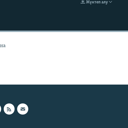
Жүктеп алу
EMBED
ана