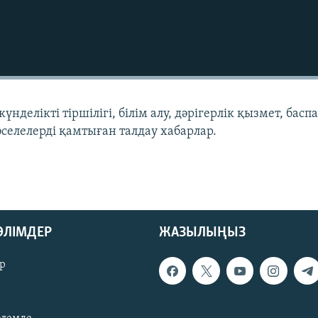
нделікті тіршілігі, білім алу, дәрігерлік қызмет, басп
әселелерді қамтыған талдау хабарлар.
БӨЛІМДЕР
ЖАЗЫЛЫҢЫЗ
р