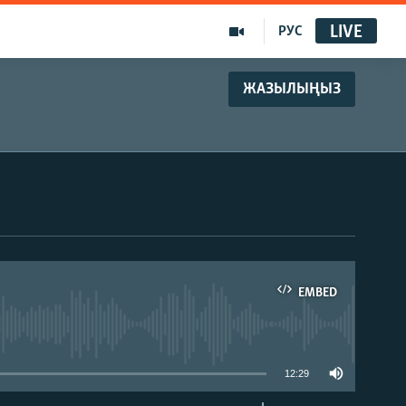
LIVE
РУС
ЖАЗЫЛЫҢЫЗ
EMBED
able
12:29