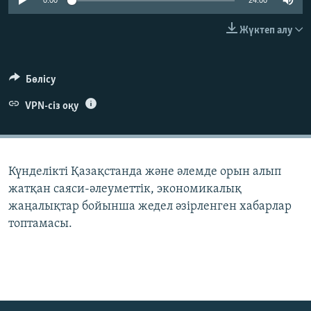
0:00
24:00
ЖАЗЫЛЫҢЫЗ
Жүктеп алу
Басқа тілдерде
Бөлісу
VPN-сіз оқу
Күнделікті Қазақстанда және әлемде орын алып
жатқан саяси-әлеуметтік, экономикалық
жаңалықтар бойынша жедел әзірленген хабарлар
топтамасы.