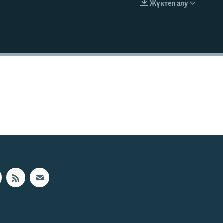
Жүктеп алу
EMBED