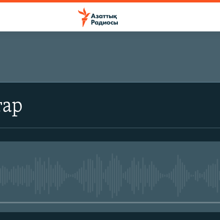
ЖАЗЫЛЫҢЫЗ
тар
Жазылу
No media source currently avail