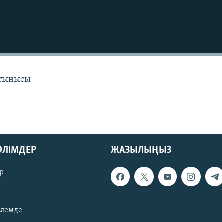
 тынысы
БӨЛІМДЕР
ЖАЗЫЛЫҢЫЗ
р
әлемде