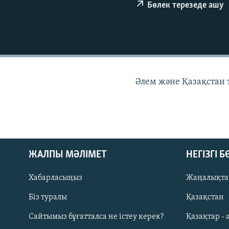
Бөлек терезеде ашу
Әлем және Қазақстан
ЖАЛПЫ МӘЛІМЕТ
НЕГІЗГІ 
Хабарласыңыз
Жаңалықта
Біз туралы
Қазақстан
Русский
Сайтымыз бұғатталса не істеу керек?
Қазақтар - 