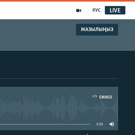
LIVE
РУС
ЖАЗЫЛЫҢЫЗ
EMBED
able
5:59