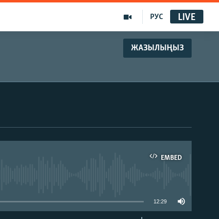
LIVE
РУС
ЖАЗЫЛЫҢЫЗ
EMBED
able
12:29