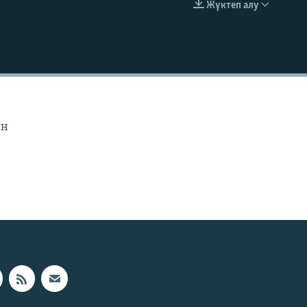
Жүктеп алу
EMBED
ен