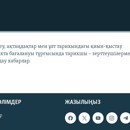
еу, ақтаңдақтар мен ұлт тарихындағы қиын-қыстау
рихта бағалануы тұрғысында тарихшы – зерттеушілерм
лдау хабарлар.
БӨЛІМДЕР
ЖАЗЫЛЫҢЫЗ
р