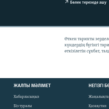
Бөлек терезеде ашу
Өткен тарихты зердел
күндердің бүгінгі та
өткізілетін сұхбат, та
ЖАЛПЫ МӘЛІМЕТ
НЕГІЗГІ 
Хабарласыңыз
Жаңалықта
Біз туралы
Қазақстан