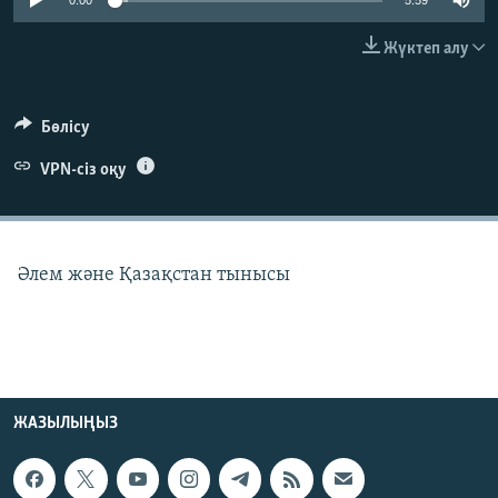
0:00
5:59
ЖАЗЫЛЫҢЫЗ
Жүктеп алу
Басқа тілдерде
Бөлісу
VPN-сіз оқу
Әлем және Қазақстан тынысы
ЖАЗЫЛЫҢЫЗ