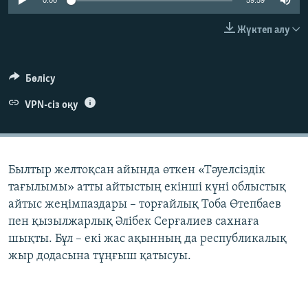
0:00
59:59
ЖАЗЫЛЫҢЫЗ
Жүктеп алу
Басқа тілдерде
Бөлісу
VPN-сіз оқу
Былтыр желтоқсан айында өткен «Тәуелсіздік
тағылымы» атты айтыстың екінші күні облыстық
айтыс жеңімпаздары – торғайлық Тоба Өтепбаев
пен қызылжарлық Әлібек Серғалиев сахнаға
шықты. Бұл – екі жас ақынның да республикалық
жыр додасына тұңғыш қатысуы.