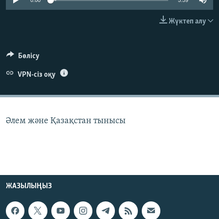
0:00
5:59
ЖАЗЫЛЫҢЫЗ
Жүктеп алу
Басқа тілдерде
Бөлісу
VPN-сіз оқу
Әлем және Қазақстан тынысы
ЖАЗЫЛЫҢЫЗ