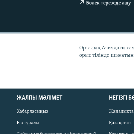
Бөлек терезеде ашу
Орталық Азиядағы сая
орыс тілінде шығатын
ЖАЛПЫ МӘЛІМЕТ
НЕГІЗГІ 
Хабарласыңыз
Жаңалықта
Біз туралы
Қазақстан
Русский