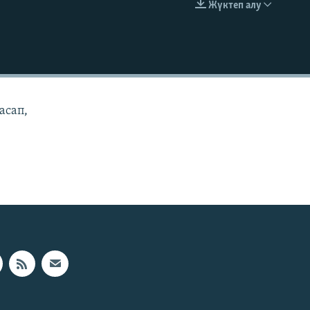
Жүктеп алу
EMBED
асап,