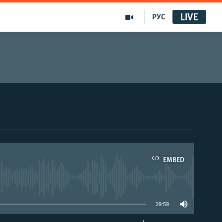
LIVE
РУС
EMBED
able
29:59