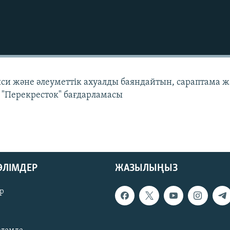
си және әлеуметтік ахуалды баяндайтын, сараптама ж
 "Перекресток" бағдарламасы
БӨЛІМДЕР
ЖАЗЫЛЫҢЫЗ
р