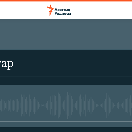
ЖАЗЫЛЫҢЫЗ
тар
Жазылу
No media source currently avail