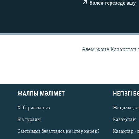
Бөлек терезеде ашу
Әлем және Қазақстан
ЖАЛПЫ МӘЛІМЕТ
НЕГІЗГІ 
Хабарласыңыз
Жаңалықта
Біз туралы
Қазақстан
Русский
Сайтымыз бұғатталса не істеу керек?
Қазақтар - 