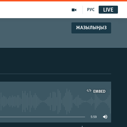
LIVE
РУС
ЖАЗЫЛЫҢЫЗ
EMBED
able
5:59