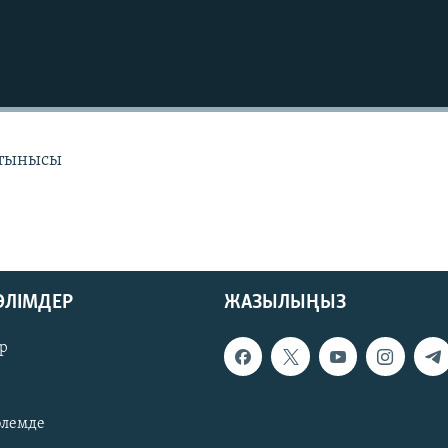
 тынысы
БӨЛІМДЕР
ЖАЗЫЛЫҢЫЗ
р
әлемде