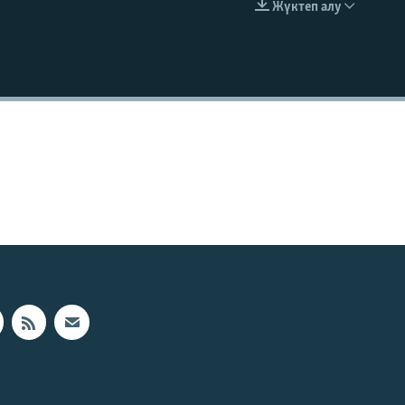
Жүктеп алу
EMBED