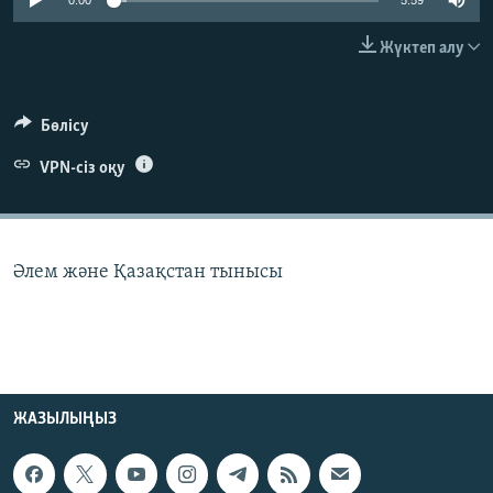
0:00
5:59
ЖАЗЫЛЫҢЫЗ
Жүктеп алу
Басқа тілдерде
Бөлісу
VPN-сіз оқу
Әлем және Қазақстан тынысы
ЖАЗЫЛЫҢЫЗ