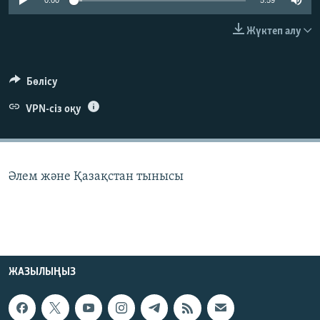
0:00
5:59
ЖАЗЫЛЫҢЫЗ
Жүктеп алу
Басқа тілдерде
Бөлісу
VPN-сіз оқу
Әлем және Қазақстан тынысы
ЖАЗЫЛЫҢЫЗ