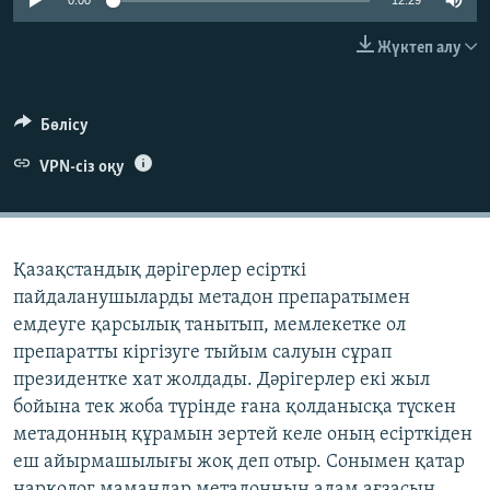
0:00
12:29
ЖАЗЫЛЫҢЫЗ
Жүктеп алу
Басқа тілдерде
Бөлісу
VPN-сіз оқу
Қазақстандық дәрігерлер есірткі
пайдаланушыларды метадон препаратымен
емдеуге қарсылық танытып, мемлекетке ол
препаратты кіргізуге тыйым салуын сұрап
президентке хат жолдады. Дәрігерлер екі жыл
бойына тек жоба түрінде ғана қолданысқа түскен
метадонның құрамын зертей келе оның есірткіден
еш айырмашылығы жоқ деп отыр. Сонымен қатар
нарколог мамандар метадонның адам ағзасын