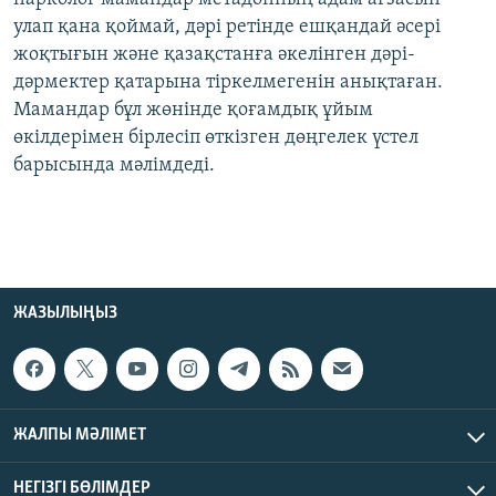
улап қана қоймай, дәрі ретінде ешқандай әсері
жоқтығын және қазақстанға әкелінген дәрі-
дәрмектер қатарына тіркелмегенін анықтаған.
Мамандар бұл жөнінде қоғамдық ұйым
өкілдерімен бірлесіп өткізген дөңгелек үстел
барысында мәлімдеді.
ЖАЗЫЛЫҢЫЗ
ЖАЛПЫ МӘЛІМЕТ
НЕГІЗГІ БӨЛІМДЕР