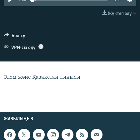
0:00
5:59
ЖАЗЫЛЫҢЫЗ
Жүктеп алу
Басқа тілдерде
Бөлісу
VPN-сіз оқу
Әлем және Қазақстан тынысы
ЖАЗЫЛЫҢЫЗ