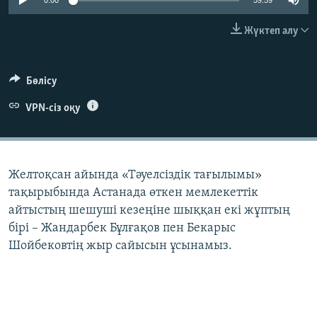
0:00
59:59
ЖАЗЫЛЫҢЫЗ
Жүктеп алу
Басқа тілдерде
Бөлісу
VPN-сіз оқу
Желтоқсан айында «Тәуелсіздік тағылымы»
тақырыбында Астанада өткен мемлекеттік
айтыстың шешуші кезеңіне шыққан екі жұптың
бірі – Жандарбек Бұлғақов пен Бекарыс
Шойбековтің жыр сайысын ұсынамыз.