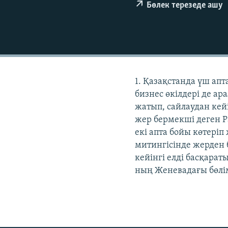
Бөлек терезеде ашу
1. Қазақстанда үш ап
бизнес өкілдері де ар
жатып, сайлаудан кей
жер бермекші деген Р
екі апта бойы көтеріп
митингісінде жерден 
кейінгі елді басқара
ның Женевадағы бөлім