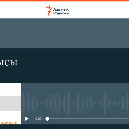
ЖАЗЫЛЫҢЫЗ
ысы
Жазылу
No media source currently avail
0:00