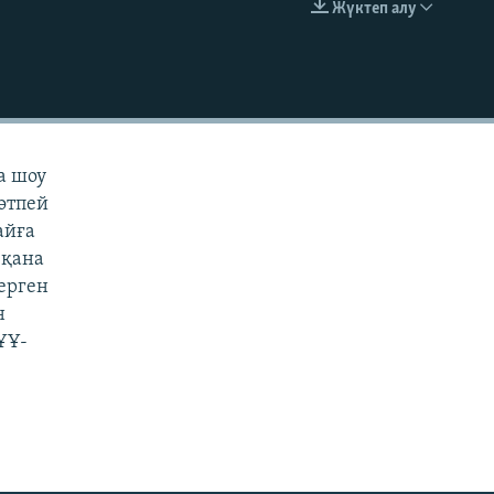
Жүктеп алу
EMBED
а шоу
 өтпей
айға
 қана
берген
н
ҰҰ-