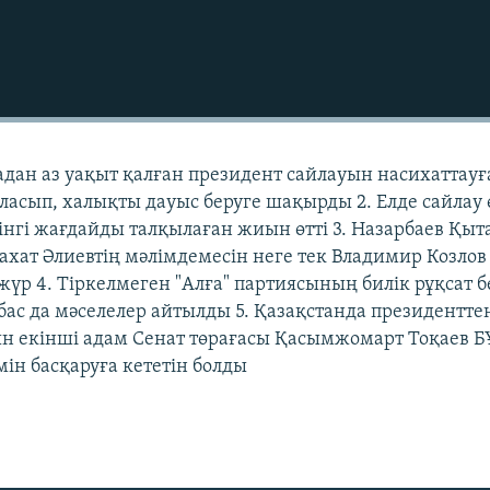
тадан аз уақыт қалған президент сайлауын насихаттауғ
аласып, халықты дауыс беруге шақырды 2. Елде сайлау
інгі жағдайды талқылаған жиын өтті 3. Назарбаев Қыт
ахат Әлиевтің мәлімдемесін неге тек Владимир Козлов
 жүр 4. Тіркелмеген "Алға" партиясының билік рұқсат 
бас да мәселелер айтылды 5. Қазақстанда президентте
тын екінші адам Сенат төрағасы Қасымжомарт Тоқаев Б
ін басқаруға кететін болды