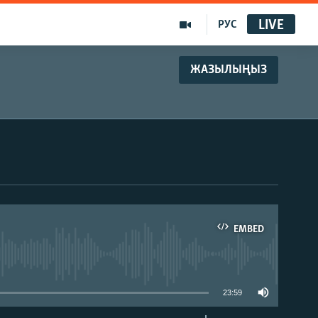
LIVE
РУС
ЖАЗЫЛЫҢЫЗ
EMBED
able
23:59