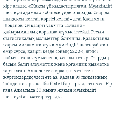
кіре алады. «Жақсы ұйымдастырылған. Мүмкіндігі
шектеулі адамдар көбінесе үйде отырады. Олар да
шыққысы келеді, көргісі келеді» деді Қасымхан
Шоқанов. Ол қазіргі уақытта «Элдани»
қайырымдылық қорында жұмыс істейді. Ресми
статистикалық мәліметтер бойынша, Қазақстанда
жарты миллионға жуық мүмкіндігі шектеулі жан
өмір сүрсе, қазіргі кезде соның 5200-і, яғни 1
пайызы ғана жұмыспен қамтылып отыр. Олардың
басым бөлігі әлеуметтік және қоғамдық қызметке
тартылған. Ал жеке секторда қызмет істеп
жүргендердің үлесі өте аз. Қалған 99 пайызының
ішінде жоғары кәсіби білімі барлары да аз емес. Бір
ғана Алматыда 50 мыңға жақын мүмкіндігі
шектеулі азаматтар тұрады.