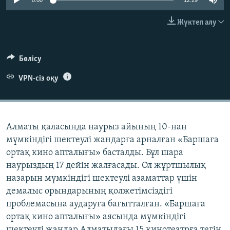
0:00
12:29
ЖАЗЫЛЫҢЫЗ
Жүктеп алу
Басқа тілдерде
Бөлісу
VPN-сіз оқу
Алматы қаласында наурыз айының 10-нан
мүмкіндігі шектеулі жандарға арналған «Баршаға
ортақ кино апталығы» басталды. Бұл шара
наурыздың 17 дейін жалғасады. Ол жұртшылық
назарын мүмкіндігі шектеулі азаматтар үшін
демалыс орындарының қолжетімсіздігі
проблемасына аударуға бағытталған. «Баршаға
ортақ кино апталығы» аясында мүмкіндігі
шектеулі жандар Алматыдағы 15 кинотеатрға тегін