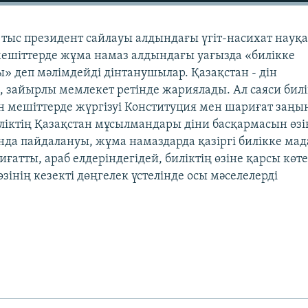
 тыс президент сайлауы алдындағы үгіт-насихат науқ
мешіттерде жұма намаз алдындағы уағызда «билікке
» деп мәлімдейді дінтанушылар. Қазақстан - дін
, зайырлы мемлекет ретінде жариялады. Ал саяси билі
н мешіттерде жүргізуі Конституция мен шариғат заңы
іктің Қазақстан мұсылмандары діни басқармасын өзі
нда пайдалануы, жұма намаздарда қазіргі билікке мад
ғатты, араб елдеріндегідей, биліктің өзіне қарсы кө
зінің кезекті дөңгелек үстелінде осы мәселелерді