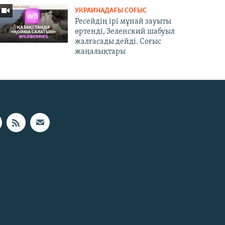
УКРАИНАДАҒЫ СОҒЫС
Ресейдің ірі мұнай зауыты
өртенді, Зеленский шабуыл
жалғасады дейді. Соғыс
жаңалықтары