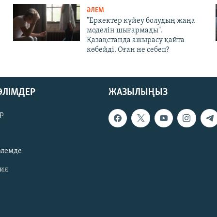
ӘЛЕМ
"Еркектер күйеу болудың жаңа
моделін шығармады".
Қазақстанда ажырасу қайта
көбейді. Оған не себеп?
БӨЛІМДЕР
ЖАЗЫЛЫҢЫЗ
р
әлемде
зия