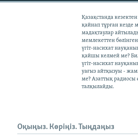
Қазақстанда кезектен
қайнап тұрған кезде 
мадақтаулар айтылады
мемлекеттен бөлінген
үгіт-насихат науқаны
қайшы келмей ме? Бил
үгіт-насихат науқаны
уағыз айтқызуы - жами
ме? Азаттық радиосы ө
талқылайды.
Оқыңыз. Көріңіз. Тыңдаңыз