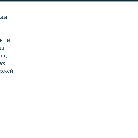
аны
ктің
на
нің
ақ
термей