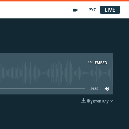
LIVE
РУС
EMBED
able
24:59
Жүктеп алу
EMBED