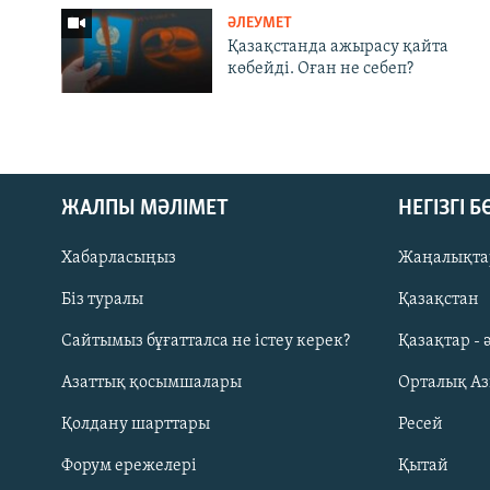
ӘЛЕУМЕТ
Қазақстанда ажырасу қайта
көбейді. Оған не себеп?
ЖАЛПЫ МӘЛІМЕТ
НЕГІЗГІ 
Хабарласыңыз
Жаңалықта
Біз туралы
Қазақстан
Русский
Сайтымыз бұғатталса не істеу керек?
Қазақтар - 
Азаттық қосымшалары
Орталық А
ЖАЗЫЛЫҢЫЗ
Қолдану шарттары
Ресей
Форум ережелері
Қытай