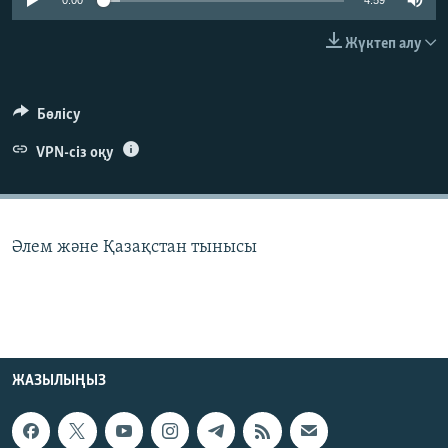
0:00
4:59
ЖАЗЫЛЫҢЫЗ
Жүктеп алу
Басқа тілдерде
Бөлісу
VPN-сіз оқу
Әлем және Қазақстан тынысы
ЖАЗЫЛЫҢЫЗ