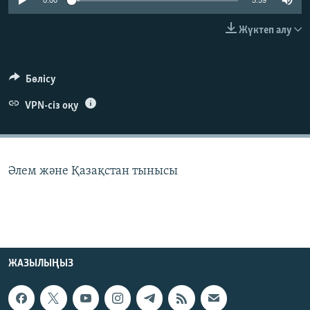
0:00
5:59
ЖАЗЫЛЫҢЫЗ
Жүктеп алу
Басқа тілдерде
Бөлісу
VPN-сіз оқу
Әлем және Қазақстан тынысы
ЖАЗЫЛЫҢЫЗ