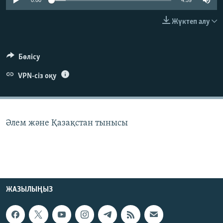
0:00
4:59
ЖАЗЫЛЫҢЫЗ
Жүктеп алу
Басқа тілдерде
Бөлісу
VPN-сіз оқу
Әлем және Қазақстан тынысы
ЖАЗЫЛЫҢЫЗ