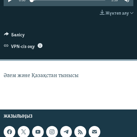
0:00
5:59
ЖАЗЫЛЫҢЫЗ
Жүктеп алу
Басқа тілдерде
Бөлісу
VPN-сіз оқу
Әлем және Қазақстан тынысы
ЖАЗЫЛЫҢЫЗ