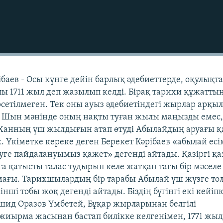
баев - Осы күнге дейін барлық әдебиеттерде, оқулықт
 1711 жыл деп жазылып келді. Бірақ тарихи құжатты
өрсетілмеген. Тек оны ауыз әдебиетіндегі жырлар арқы
. Шын мәнінде оның нақты туған жылы маңызды емес,
- Ханның үш жылдығын атап өтуді Абылайдың аруағы 
ек. Үкіметке кереке деген Берекет Кәрібаев «абылай есі
уге пайдалануымыз қажет» дегенді айтады. Қазіргі қа
 қатысты талас тудырып келе жатқан тағы бір мәселе 
мағы. Тарихшылардың бір тарабы Абылай үш жүзге то
кінші тобы жоқ дегенді айтады. Біздің бүгінгі екі кейіп
Рашид Оразов Үмбетей, Бұқар жырларынан белгілі
жиырма жасынан бастап билікке келгенімен, 1771 жы