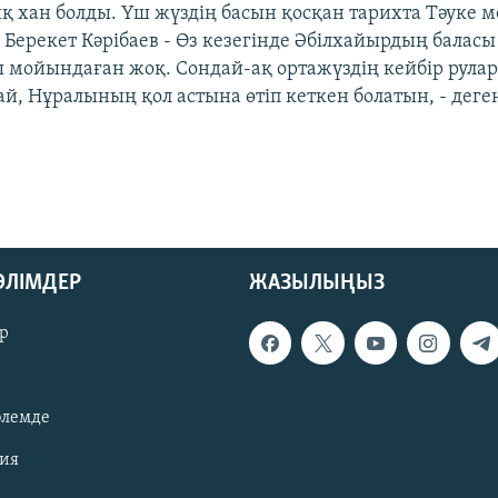
ық хан болды. Үш жүздің басын қосқан тарихта Тәуке 
 Берекет Кәрібаев - Өз кезегінде Әбілхайырдың баласы
 мойындаған жоқ. Сондай-ақ ортажүздің кейбір рула
 Нұралының қол астына өтіп кеткен болатын, - деге
БӨЛІМДЕР
ЖАЗЫЛЫҢЫЗ
р
әлемде
зия