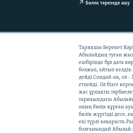
Бөлек терезеде ашу
Тарихшы Берекет Кәрі
Абылайдың туған жылы
ешбірінде бұл дата к
болжап, айтып келдік
дейді.Сондай-ақ, ол 
етпейді. Ол бізге кер
жас ұрпақты тәрбиеле
тарихындағы Абылайға
оның билік құрған ау
билік жүргізді десе, е
екі түрлі көқараста.
болғанындай Абылай 