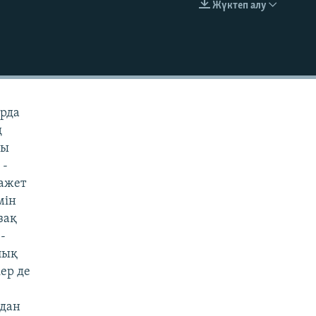
Жүктеп алу
EMBED
арда
ң
лы
 -
қажет
мін
зақ
-
лық
кер де
лдан