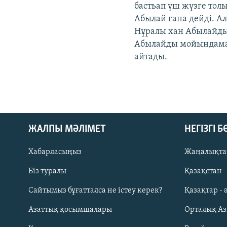
бастьап үш жүзге тол
Абылай ғана дейді. Ал
Нұралы хан Абылайды
Абылайды мойындамай,
айтады.
ЖАЛПЫ МӘЛІМЕТ
НЕГІЗГІ 
Хабарласыңыз
Жаңалықта
Біз туралы
Қазақстан
Русский
Сайтымыз бұғатталса не істеу керек?
Қазақтар - 
Азаттық қосымшалары
Орталық А
ЖАЗЫЛЫҢЫЗ