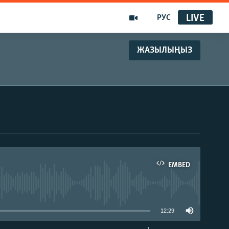
LIVE
РУС
ЖАЗЫЛЫҢЫЗ
EMBED
able
12:29