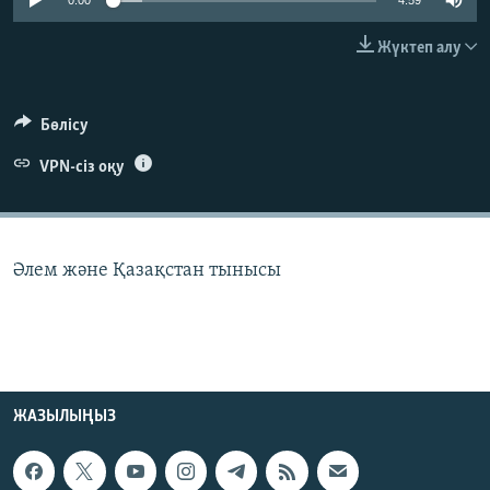
0:00
4:59
ЖАЗЫЛЫҢЫЗ
Жүктеп алу
Басқа тілдерде
Бөлісу
VPN-сіз оқу
Әлем және Қазақстан тынысы
ЖАЗЫЛЫҢЫЗ