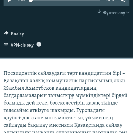
0:00
24:01
ЖАЗЫЛЫҢЫЗ
Жүктеп алу
Басқа тілдерде
Бөлісу
VPN-сіз оқу
Президенттік сайлаудағы төрт кандидаттың бірі –
Қазақстан халық коммунистік партиясының өкілі
Жамбыл Ахметбеков кандидаттардың
бағдарламаларын таныстыру мүмкіндіктері бірдей
болмады дей келе, бәсекелестірін қазақ тілінде
телесайыс өткізуге шақырды. Еуропадағы
қауіпсіздік және ынтымақтастық ұйымының
сайлауды бақылау миссиясы Қазақстанда сайлау
алдындағы науқанға оппозициялық партиялар тең