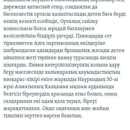
дәрежеде қатыспай отыр, сондықтан да
бәсекелестік ортасы қалыптаспады деген баға берді
өзінің кезекті есебінде, Орталық сайлау
комиссиясы болса мұндай бағалаумен
келіспейтінін білдіріп үлгерді. Павлодарда сот
тіркелмеген Алға партиясының өкілдеріне
шабуылдаған адамдарды бұзақылық жасады деген
айыппен жеті тәулікке қамау турасында шешім
шығарды. Ливия көтерілісшілерінің қолына қару
беру мәселесінде халықаралық қауымдастықтың
көзқарас-пікірі екіге жарылды Наурыздың 30-ы
күні Алматының Қалқаман ықшам ауданында
белгісіз біреулердің арасында атыс болып, оның
салдарынан екі адам қаза тауып, біреуі
жарақаттанған. Оқыс оқиғаның мән-жайын
тілшіміз зерттеп көрген болатын.