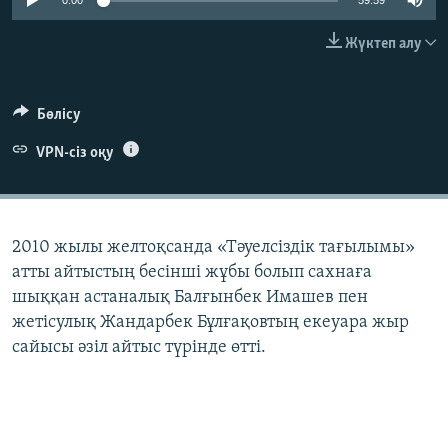
0:00
59:59
ЖАЗЫЛЫҢЫЗ
Жүктеп алу
Басқа тілдерде
Бөлісу
VPN-сіз оқу
2010 жылы желтоқсанда «Тәуелсіздік тағылымы»
атты айтыстың бесінші жұбы болып сахнаға
шыққан астаналық Балғынбек Имашев пен
жетісулық Жандарбек Бұлғақовтың екеуара жыр
сайысы әзіл айтыс түрінде өтті.