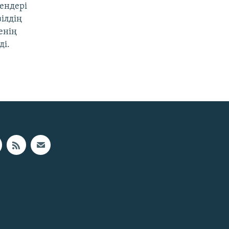
гендері
зілдің
енің
ді.