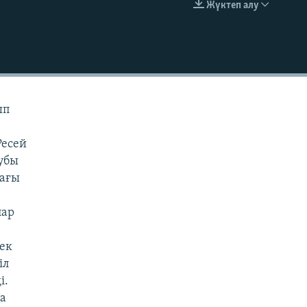
Жүктеп алу
EMBED
ып
Ресей
лубы
дағы
лар
лек
іл
і.
ға