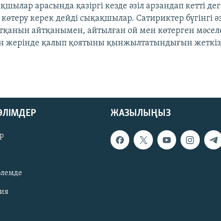
шылар арасында қазіргі кезде әзіл арзандап кетті де
 көтеру керек дейді сықақшылар. Сатириктер бүгінгі ә
тқанын айтқанымен, айтылған ой мен көтерген мәсел
н жерінде қалып қоятыны қынжылтатындығын жеткіз
БӨЛІМДЕР
ЖАЗЫЛЫҢЫЗ
р
әлемде
зия