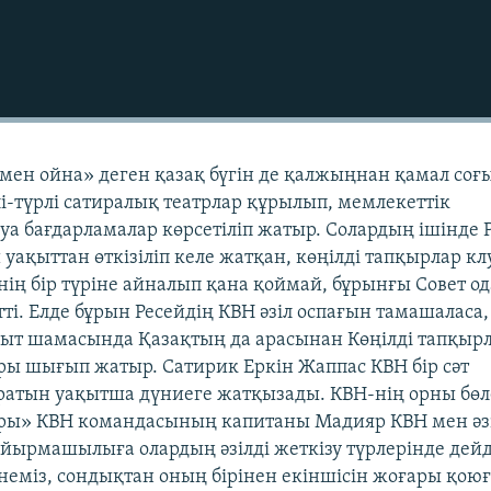
аңмен ойна» деген қазақ бүгін де қалжыңнан қамал соғ
лі-түрлі сатиралық театрлар құрылып, мемлекеттік
жуа бағдарламалар көрсетіліп жатыр. Солардың ішінде 
уақыттан өткізіліп келе жатқан, көңілді тапқырлар к
інің бір түріне айналып қана қоймай, бұрынғы Совет о
тті. Елде бұрын Ресейдің КВН әзіл оспағын тамашаласа,
қыт шамасында Қазақтың да арасынан Көңілді тапқыр
 шығып жатыр. Сатирик Еркін Жаппас КВН бір сәт
ыратын уақытша дүниеге жатқызады. КВН-нің орны бө
ры» КВН командасының капитаны Мадияр КВН мен әз
йырмашылыға олардың әзілді жеткізу түрлерінде дейд
енеміз, сондықтан оның бірінен екіншісін жоғары қою