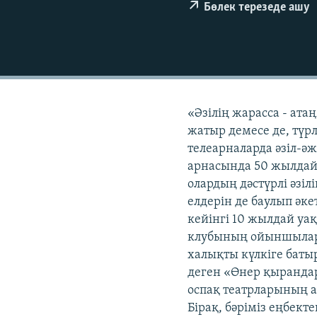
Бөлек терезеде ашу
«Әзілің жарасса - ат
жатыр демесе де, түр
телеарналарда әзіл-ә
арнасында 50 жылдай 
олардың дәстүрлі әзіл
елдерін де баулып әке
кейінгі 10 жылдай уа
клубының ойыншылары
халықты күлкіге бат
деген «Өнер қыранда
оспақ театрларының а
Бірақ, бәріміз еңбект