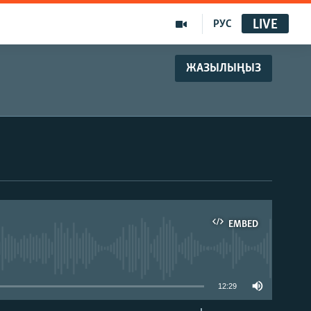
LIVE
РУС
ЖАЗЫЛЫҢЫЗ
EMBED
able
12:29