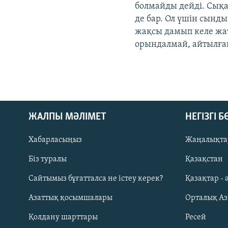
болмайды дейді. Сықақ
де бар. Ол үшін сынды
жақсы дамып келе жа
орындалмай, айтылға
ЖАЛПЫ МӘЛІМЕТ
НЕГІЗГІ 
Хабарласыңыз
Жаңалықта
Біз туралы
Қазақстан
Русский
Сайтымыз бұғатталса не істеу керек?
Қазақтар - 
Азаттық қосымшалары
Орталық А
ЖАЗЫЛЫҢЫЗ
Қолдану шарттары
Ресей